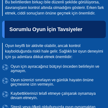
Bu belirtilerden birkaçı bile düzenli şekilde görülüyorsa,
davranışların kontrol altında olmadığını gösterir. Erken fark
etmek, ciddi sonuçların önüne geçmek için önemlidir.
Sorumlu Oyun İçin Tavsiyeler
Oyun keyifli bir aktivite olabilir, ancak kontrol
kaybolduğunda riskli hale gelir. Sağlıklı bir oyun deneyimi
için şu adımlara dikkat etmek önemlidir:
Oyun için ayıracağınız bütçeyi önceden belirleyin ve
aşmayın.
Oyun sürenizi sınırlayın ve günlük hayatın önüne
geçmesine izin vermeyin.
Kaybettiklerinizi telafi etmeye çalışarak oynamaya
devam etmeyin.
Stresli veya öfkeli olduğunuzda oyun oynamaktan