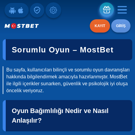
KAYIT
GIRIŞ
Sorumlu Oyun – MostBet
Bu sayfa, kullanıcıları bilinçli ve sorumlu oyun davranışları
hakkında bilgilendirmek amacıyla hazırlanmıştır. MostBet
ile ilgili içerikler sunarken, güvenlik ve psikolojik iyi oluşa
öncelik veriyoruz.
Oyun Bağımlılığı Nedir ve Nasıl
Anlaşılır?