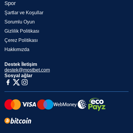
Spor
Şartlar ve Koşullar
Sorumlu Oyun
Gizlilik Politikası
Çerez Politikası
Hakkımızda
Destek İletişim
destek@mostbet.com
Sosyal ağlar