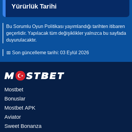
Yürürlük Tarihi
Bu Sorumlu Oyun Politikası yayımlandığı tarihten itibaren
geçerlidir. Yapılacak tüm değişiklikler yalnızca bu sayfada
duyurulacaktır.
📅 Son güncelleme tarihi: 03 Eylül 2026
Mostbet
Bonuslar
Mostbet APK
Aviator
Sweet Bonanza