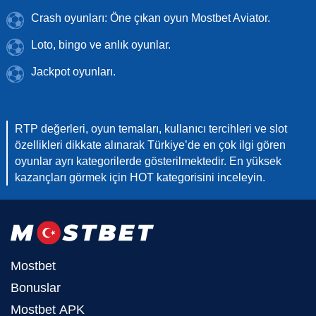
Crash oyunları: Öne çıkan oyun Mostbet Aviator.
Loto, bingo ve anlık oyunlar.
Jackpot oyunları.
RTP değerleri, oyun temaları, kullanıcı tercihleri ve slot
özellikleri dikkate alınarak Türkiye’de en çok ilgi gören
oyunlar ayrı kategorilerde gösterilmektedir. En yüksek
kazançları görmek için HOT kategorisini inceleyin.
Mostbet
Bonuslar
Mostbet APK