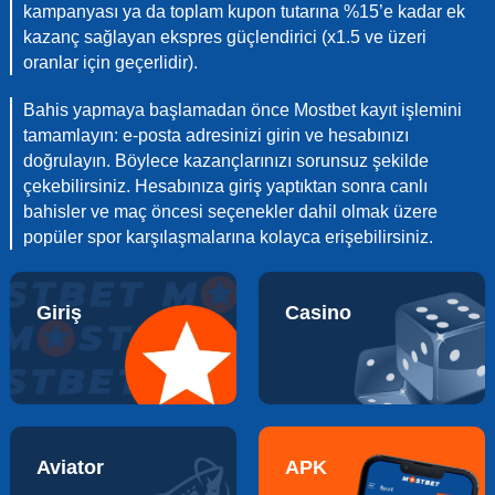
kampanyası ya da toplam kupon tutarına %15’e kadar ek
kazanç sağlayan ekspres güçlendirici (x1.5 ve üzeri
oranlar için geçerlidir).
Bahis yapmaya başlamadan önce Mostbet kayıt işlemini
tamamlayın: e-posta adresinizi girin ve hesabınızı
doğrulayın. Böylece kazançlarınızı sorunsuz şekilde
çekebilirsiniz. Hesabınıza giriş yaptıktan sonra canlı
bahisler ve maç öncesi seçenekler dahil olmak üzere
popüler spor karşılaşmalarına kolayca erişebilirsiniz.
Giriş
Casino
Aviator
APK