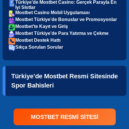
Türkiye’de Mostbet Casino: Gerçek Parayla En
İyi Slotlar
Mostbet Casino Mobil Uygulaması
Mostbet Türkiye’de Bonuslar ve Promosyonlar
Mostbet’te Kayıt ve Giriş
Mostbet Türkiye’de Para Yatırma ve Çekme
Mostbet Destek Hattı
Sıkça Sorulan Sorular
Türkiye’de Mostbet Resmi Sitesinde
Spor Bahisleri
MOSTBET RESMI SITESI