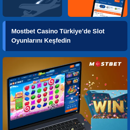
Mostbet Casino Türkiye’de Slot
Oyunlarını Keşfedin