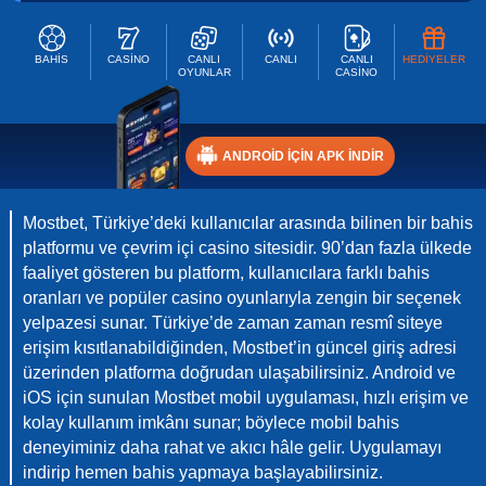
BAHİS
CASINO
CANLI
CANLI
CANLI
HEDIYELER
OYUNLAR
CASINO
ANDROID IÇIN APK INDIR
Mostbet, Türkiye’deki kullanıcılar arasında bilinen bir bahis
platformu ve çevrim içi casino sitesidir. 90’dan fazla ülkede
faaliyet gösteren bu platform, kullanıcılara farklı bahis
oranları ve popüler casino oyunlarıyla zengin bir seçenek
yelpazesi sunar. Türkiye’de zaman zaman resmî siteye
erişim kısıtlanabildiğinden, Mostbet’in güncel giriş adresi
üzerinden platforma doğrudan ulaşabilirsiniz. Android ve
iOS için sunulan Mostbet mobil uygulaması, hızlı erişim ve
kolay kullanım imkânı sunar; böylece mobil bahis
deneyiminiz daha rahat ve akıcı hâle gelir. Uygulamayı
indirip hemen bahis yapmaya başlayabilirsiniz.